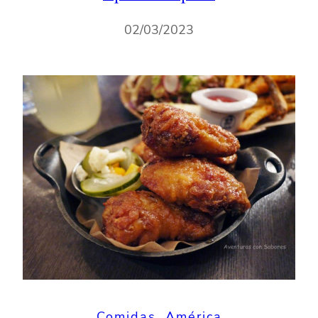
Comidas
, 
América
Buffalo wings
11/02/2023
←
Página anterior
1
2
3
4
Página siguiente
→