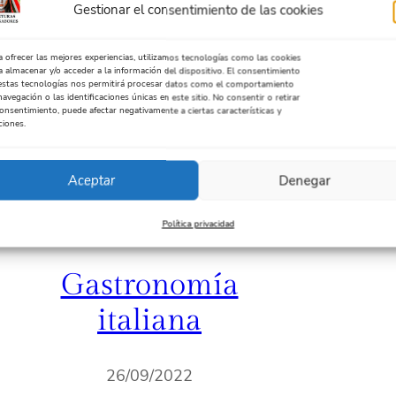
Gestionar el consentimiento de las cookies
a ofrecer las mejores experiencias, utilizamos tecnologías como las cookies
a almacenar y/o acceder a la información del dispositivo. El consentimiento
estas tecnologías nos permitirá procesar datos como el comportamiento
navegación o las identificaciones únicas en este sitio. No consentir o retirar
consentimiento, puede afectar negativamente a ciertas características y
ciones.
Aceptar
Denegar
Política privacidad
Comidas
, 
Europa
Gastronomía
italiana
26/09/2022