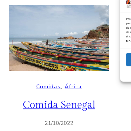
Par
par
de 
de 
el 
fun
Comidas
, 
África
Comida Senegal
21/10/2022